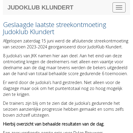
JUDOKLUB KLUNDERT
Toggle 
Geslaagde laatste streekontmoeting
Judoklub Klundert
Afgelopen zaterdag 15 juni werd de afsluitende streekontmoeting
van seizoen 2023-2024 georganiseerd door JudoKlub Klundert.
8 judoka’s van JKK namen hier aan deel. Aan het eind van deze
ontmoeting kregen de deelnemers niet alleen een vaantje voor
deelname aan de dag maar tevens werden de bekers uitgedeeld
aan de hand van totaal behaalde score gedurende 6 toernooien.
Er werd door de judoka’s hard gestreden. Niet alleen voor de
dagzege maar ook om het puntentotaal nog zo hoog mogelijk
zien te krijgen.
De trainers zijn blij om te zien dat de judoka’s gedurende het
seizoen aanzienlijke progressie hebben gemaakt en soms zelfs
boven zichzelf uitstegen.
Hierbij overzicht van behaalde resultaten van de dag.
Een zeer verdiende eerste prijs voor Dylan Brouwers.