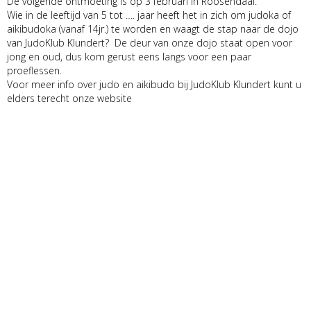
De volgende ontmoeting is op 3 februari in Roosendaal.
Wie in de leeftijd van 5 tot …. jaar heeft het in zich om judoka of
aikibudoka (vanaf 14jr.) te worden en waagt de stap naar de dojo
van JudoKlub Klundert? De deur van onze dojo staat open voor
jong en oud, dus kom gerust eens langs voor een paar
proeflessen.
Voor meer info over judo en aikibudo bij JudoKlub Klundert kunt u
elders terecht onze website