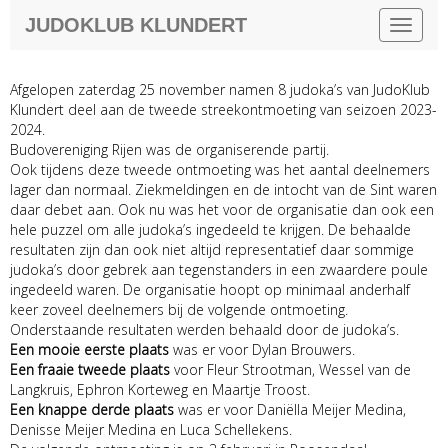
JUDOKLUB KLUNDERT
Toggle 
Afgelopen zaterdag 25 november namen 8 judoka’s van JudoKlub
Klundert deel aan de tweede streekontmoeting van seizoen 2023-
2024.
Budovereniging Rijen was de organiserende partij.
Ook tijdens deze tweede ontmoeting was het aantal deelnemers
lager dan normaal. Ziekmeldingen en de intocht van de Sint waren
daar debet aan. Ook nu was het voor de organisatie dan ook een
hele puzzel om alle judoka’s ingedeeld te krijgen. De behaalde
resultaten zijn dan ook niet altijd representatief daar sommige
judoka’s door gebrek aan tegenstanders in een zwaardere poule
ingedeeld waren. De organisatie hoopt op minimaal anderhalf
keer zoveel deelnemers bij de volgende ontmoeting.
Onderstaande resultaten werden behaald door de judoka’s.
Een mooie eerste plaats
was er voor Dylan Brouwers.
Een fraaie tweede plaats
voor Fleur Strootman, Wessel van de
Langkruis, Ephron Korteweg en Maartje Troost.
Een knappe derde plaats
was er voor Daniëlla Meijer Medina,
Denisse Meijer Medina en Luca Schellekens.